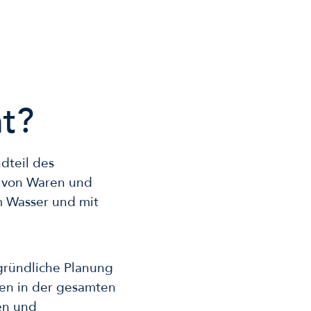
t?
dteil des
g von Waren und
em Wasser und mit
 gründliche Planung
en in der gesamten
ten und