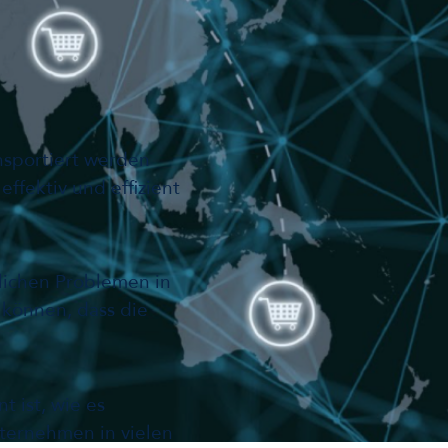
sportiert werden
effektiv und effizient
lichen Problemen in
 können, dass die
 ist, wie es
nternehmen in vielen