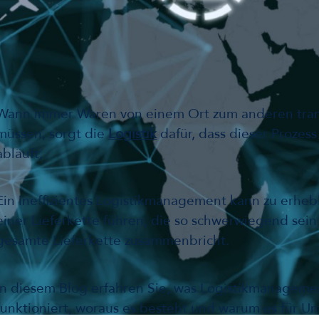
Wann immer Waren von einem Ort zum anderen tran
müssen, sorgt die
Logistik
dafür, dass dieser Prozess 
abläuft.
Ein ineffizientes Logistikmanagement kann zu erheb
einer Lieferkette führen, die so schwerwiegend sein
gesamte Lieferkette zusammenbricht.
In diesem Blog erfahren Sie, was Logistikmanagement
funktioniert, woraus es besteht und warum es für U