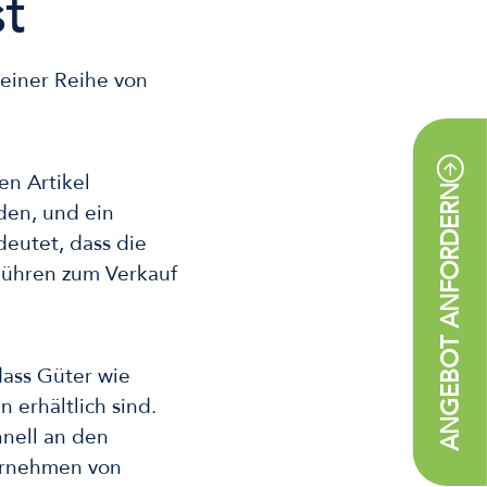
st
 einer Reihe von
en Artikel
ANGEBOT ANFORDERN
den, und ein
deutet, dass die
ühren zum Verkauf
dass Güter wie
 erhältlich sind.
hnell an den
ernehmen von