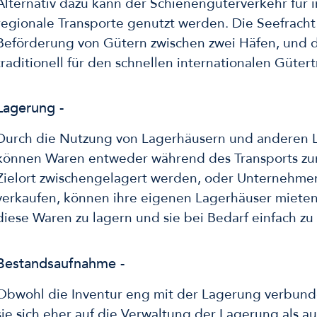
Alternativ dazu kann der Schienengüterverkehr für 
regionale Transporte genutzt werden. Die Seefracht i
Beförderung von Gütern zwischen zwei Häfen, und di
traditionell für den schnellen internationalen Güter
Lagerung -
Durch die Nutzung von Lagerhäusern und anderen 
können Waren entweder während des Transports z
Zielort zwischengelagert werden, oder Unternehme
verkaufen, können ihre eigenen Lagerhäuser miete
diese Waren zu lagern und sie bei Bedarf einfach zu
Bestandsaufnahme -
Obwohl die Inventur eng mit der Lagerung verbunden
sie sich eher auf die Verwaltung der Lagerung als 