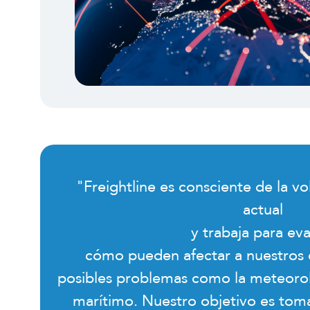
"Freightline es consciente de la vo
actual
y trabaja para eva
cómo pueden afectar a nuestros c
posibles problemas como la meteorolo
marítimo. Nuestro objetivo es tom