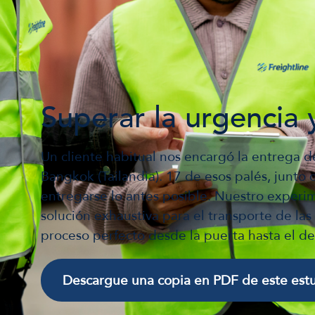
Superar la urgencia 
Un cliente habitual nos encargó la entrega de
Bangkok (Tailandia). 17 de esos palés, junto c
entregarse lo antes posible. Nuestro exper
solución exhaustiva para el transporte de la
proceso perfecto desde la puerta hasta el de
Descargue una copia en PDF de este est