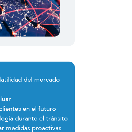
latilidad del mercado
luar
lientes en el futuro
gía durante el tránsito
ar medidas proactivas