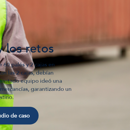
y los retos
 60 palés y 2 cajas en
on las 2 cajas, debían
imentado equipo ideó una
s mercancías, garantizando un
stino.
udio de caso