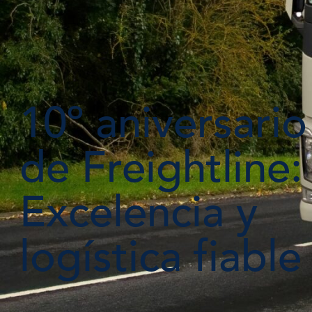
10º aniversario
de Freightline:
Excelencia y
logística fiable