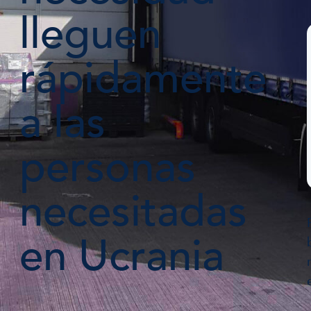
lleguen
rápidamente
a las
personas
necesitadas
en Ucrania