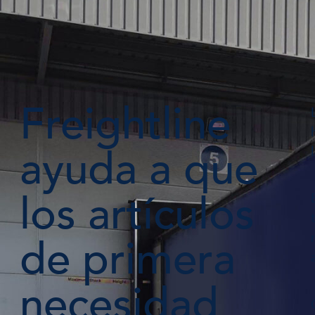
Freightline
ayuda a que
los artículos
de primera
necesidad