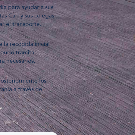
día para ayudar a sus
tas Carl y sus colegas
ar el transporte.
 la recogida inicial
 pudo tramitar
a necesarios.
 posteriormente los
rania a través de