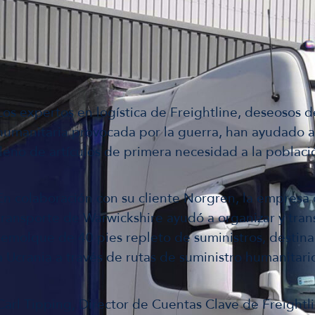
Los expertos en logística de Freightline, deseosos de
humanitaria provocada por la guerra, han ayudado 
lleno de artículos de primera necesidad a la poblaci
En colaboración con su cliente Norgren, la empresa d
transporte de Warwickshire ayudó a organizar y tran
remolque de 40 pies repleto de suministros, destina
a Ucrania a través de rutas de suministro humanitari
Carl Tipping, Director de Cuentas Clave de Freightli