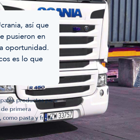
crania, así que
e pusieron en
a oportunidad.
icos es lo que
 palés productos para
 de primera
, como pasta y fruta