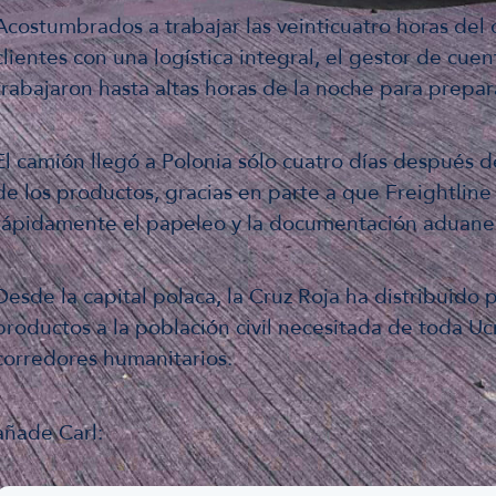
Acostumbrados a trabajar las veinticuatro horas del 
clientes con una logística integral, el gestor de cuen
trabajaron hasta altas horas de la noche para prepar
El camión llegó a Polonia sólo cuatro días después de
de los productos, gracias en parte a que Freightline
rápidamente el papeleo y la documentación aduaner
Desde la capital polaca, la Cruz Roja ha distribuido
productos a la población civil necesitada de toda Uc
corredores humanitarios.
añade Carl: