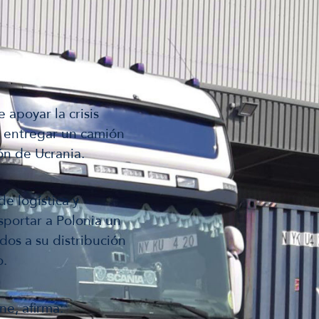
 apoyar la crisis
a entregar un camión
ón de Ucrania.
e logística y
sportar a Polonia un
dos a su distribución
o.
ne, afirma: