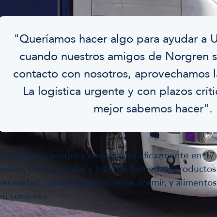
"Queríamos hacer algo para ayudar a U
cuando nuestros amigos de Norgren s
contacto con nosotros, aprovechamos l
La logística urgente y con plazos crít
mejor sabemos hacer".
Freightline recogió y empaquetó eficazmente en 17
bebés, como pañales y toallitas húmedas, productos
necesidad, como ropa y sacos de dormir, y alimentos
en conserva.