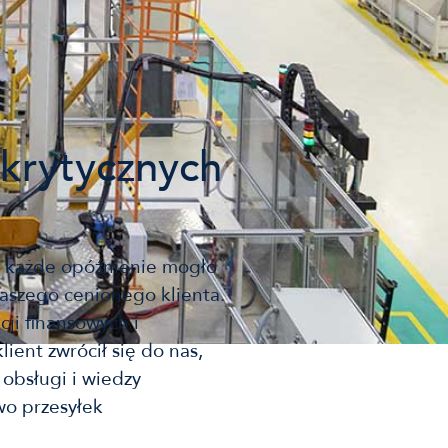
krytycznych
ż każde opóźnienie mogło
aszego cenionego klienta.
ji finansowych i
lient zwrócił się do nas,
 obsługi i wiedzy
wo przesyłek