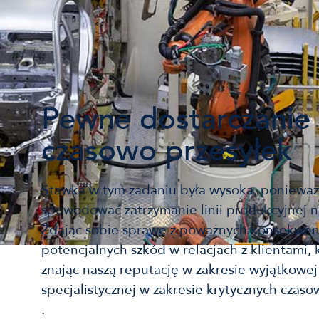
Pewne dostarczanie 
czasowo przesyłek
Stawka w tym zadaniu była wysoka, poniewa
spowodować zatrzymanie linii produkcyjnej n
Zdając sobie sprawę z poważnych konsekwenc
potencjalnych szkód w relacjach z klientami, k
znając naszą reputację w zakresie wyjątkowej
specjalistycznej w zakresie krytycznych czaso
.