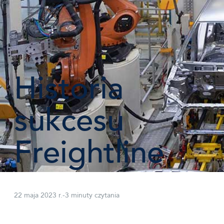
Historia
sukcesu
Freightline
22 maja 2023 r.
-
3 minuty czytania