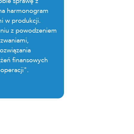
sobie sprawę z
 na harmonogram
 w produkcji.
zeniu z powodzeniem
yzwaniami,
rozwiązania
ążeń finansowych
operacji".