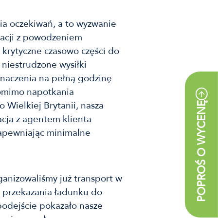
ia oczekiwań, a to wyzwanie
inacji z powodzeniem
c krytyczne czasowo części do
niestrudzone wysiłki
znaczenia na pełną godzinę
Pomimo napotkania
 Wielkiej Brytanii, nasza
POPROŚ O WYCENĘ
cja z agentem klienta
zapewniając minimalne
anizowaliśmy już transport w
 przekazania ładunku do
podejście pokazało nasze