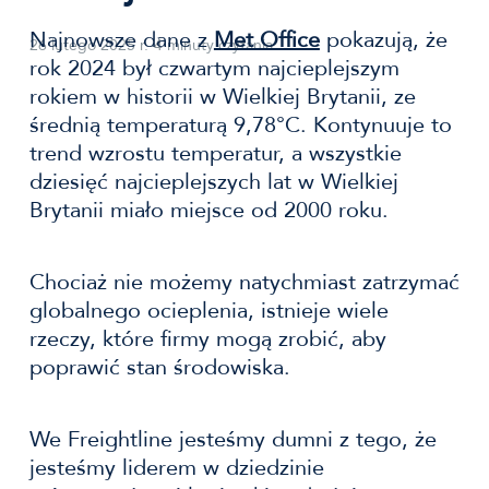
Najnowsze dane z
Met Office
pokazują, że
26 lutego 2025 r.
-
4 minuty czytania
rok 2024 był czwartym najcieplejszym
rokiem w historii w Wielkiej Brytanii, ze
średnią temperaturą 9,78°C. Kontynuuje to
trend wzrostu temperatur, a wszystkie
dziesięć najcieplejszych lat w Wielkiej
Brytanii miało miejsce od 2000 roku.
Chociaż nie możemy natychmiast zatrzymać
globalnego ocieplenia, istnieje wiele
rzeczy, które firmy mogą zrobić, aby
poprawić stan środowiska.
We Freightline jesteśmy dumni z tego, że
jesteśmy liderem w dziedzinie