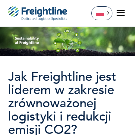
Przejdź
do
treści
Jak Freightline jest
liderem w zakresie
zrównoważonej
logistyki i redukcji
emisji CO2?