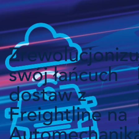
Zrewolucjonizu
swój łańcuch
dostaw z
Freightline na
Automechanik