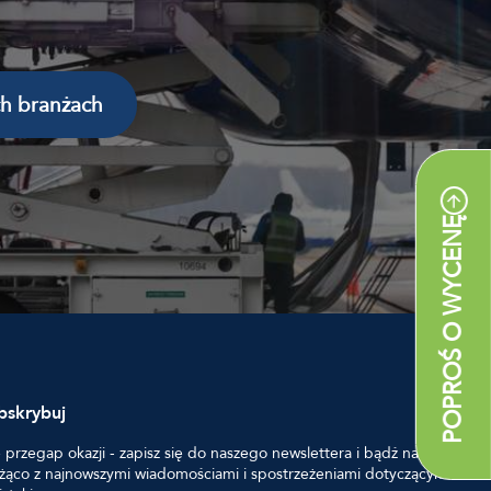
ch branżach
POPROŚ O WYCENĘ
bskrybuj
 przegap okazji - zapisz się do naszego newslettera i bądź na
żąco z najnowszymi wiadomościami i spostrzeżeniami dotyczącymi