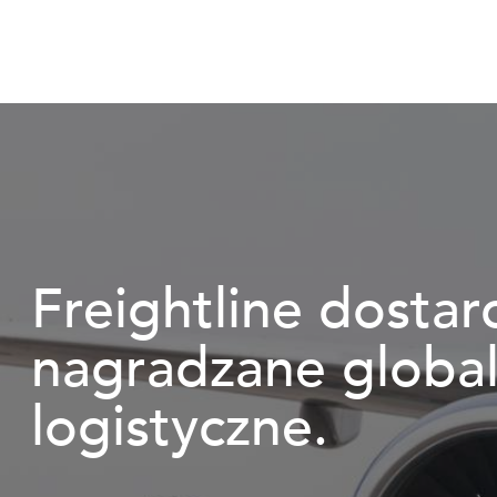
Freightline dostar
nagradzane global
logistyczne.