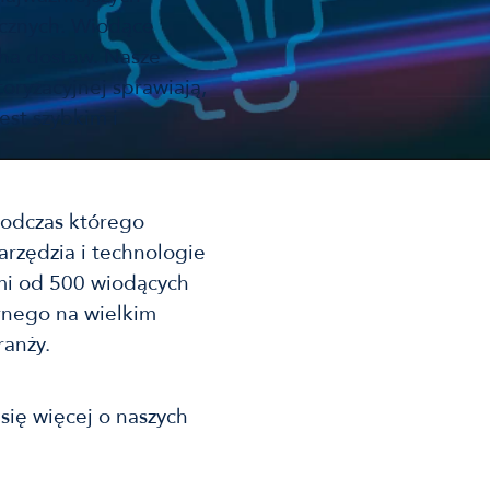
ycznych. Wiodące
cha dostaw. Nasze
oryzacyjnej sprawiają,
est szybkim i
podczas którego
rzędzia i technologie
ami od 500 wiodących
rnego na wielkim
ranży.
się więcej o naszych