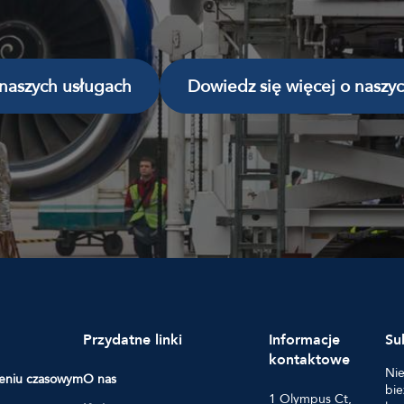
 naszych usługach
Dowiedz się więcej o naszy
Przydatne linki
Informacje
Su
kontaktowe
Nie
czeniu czasowym
O nas
bie
1 Olympus Ct,