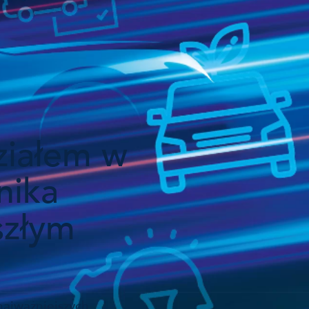
ziałem w
nika
szłym
najważniejszych