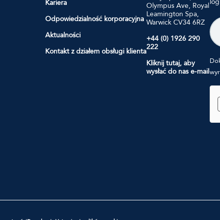
log
Kariera
Olympus Ave, Royal
Leamington Spa,
Odpowiedzialność korporacyjna
E-
Warwick CV34 6RZ
ma
Aktualności
+44 (0) 1926 290
222
Kontakt z działem obsługi klienta
Dok
Kliknij tutaj, aby
wysłać do nas e-mail
wyr