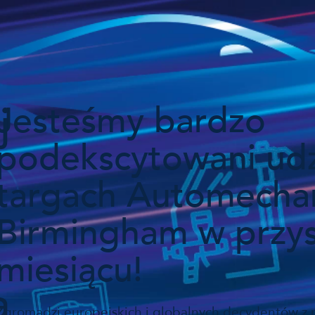
j
Jesteśmy bardzo
podekscytowani ud
targach Automecha
Birmingham w przy
miesiącu!
a
Zgromadzi europejskich i globalnych decydentów z 