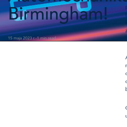
Birmingham!
15 maja 2023 r.
-
1 min read