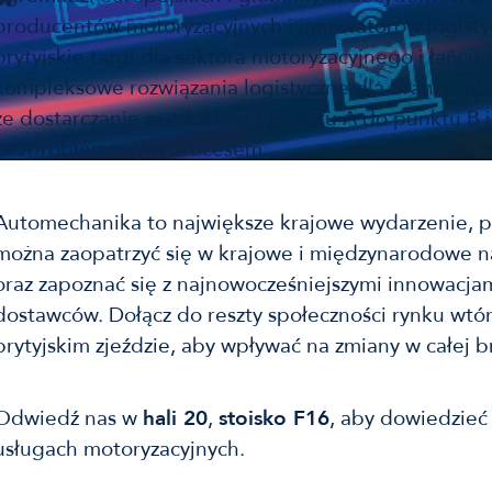
producentów motoryzacyjnych i innowatorów logist
brytyjskie targi dla sektora motoryzacyjnego i łańcu
kompleksowe rozwiązania logistyczne dla branży mot
że dostarczanie produktów z punktu A do punktu B j
bezproblemowym procesem.
Automechanika to największe krajowe wydarzenie, 
można zaopatrzyć się w krajowe i międzynarodowe na
oraz zapoznać się z najnowocześniejszymi innowacj
dostawców. Dołącz do reszty społeczności rynku wtó
brytyjskim zjeździe, aby wpływać na zmiany w całej b
Odwiedź nas w
hali 20
,
stoisko F16
, aby dowiedzieć 
usługach motoryzacyjnych.