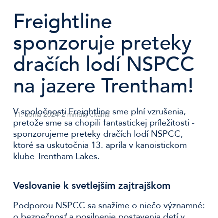
Freightline
sponzoruje preteky
dračích lodí NSPCC
na jazere Trentham!
V spoločnosti Freightline sme plní vzrušenia,
11. apríla 2024
-
2 minúty čítania
pretože sme sa chopili fantastickej príležitosti -
sponzorujeme preteky dračích lodí NSPCC,
ktoré sa uskutočnia 13. apríla v kanoistickom
klube Trentham Lakes.
Veslovanie k svetlejším zajtrajškom
Podporou NSPCC sa snažíme o niečo významné:
o bezpečnosť a posilnenie postavenia detí v