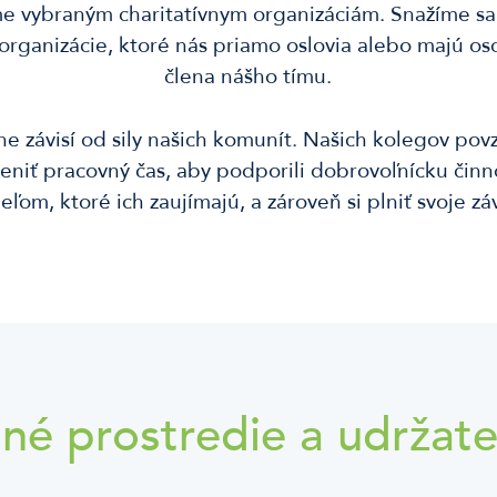
e vybraným charitatívnym organizáciám. Snažíme sa
 organizácie, ktoré nás priamo oslovia alebo majú o
člena nášho tímu.
ne závisí od sily našich komunít. Našich kolegov povz
niť pracovný čas, aby podporili dobrovoľnícku činn
ieľom, ktoré ich zaujímajú, a zároveň si plniť svoje zá
tné prostredie a udržate