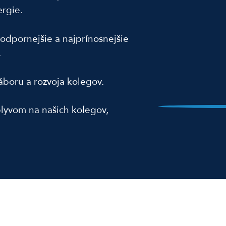
rgie.
podpornejšie a najprínosnejšie
.
áboru a rozvoja kolegov.
plyvom na našich kolegov,