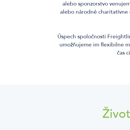
alebo sponzorstvo venujem
alebo národné charitatívne
Úspech spoločnosti Freightli
umožňujeme im flexibilne me
čas c
Živo