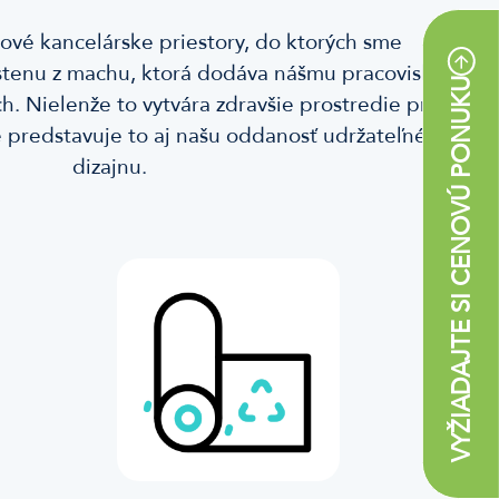
ové kancelárske priestory, do ktorých sme
stenu z machu, ktorá dodáva nášmu pracovisku
VYŽIADAJTE SI CENOVÚ PONUKU
h. Nielenže to vytvára zdravšie prostredie pre
e predstavuje to aj našu oddanosť udržateľnému
dizajnu.