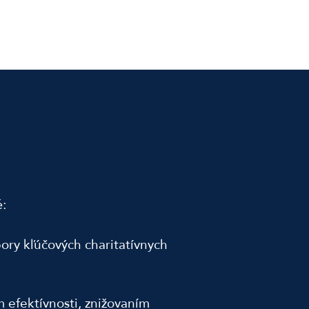
é:
ory kľúčových charitatívnych
 efektívnosti, znižovaním