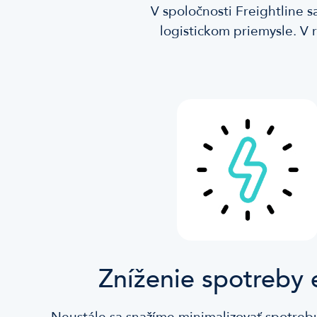
V spoločnosti Freightline 
logistickom priemysle. V r
Zníženie spotreby 
Neustále sa snažíme minimalizovať spotreb