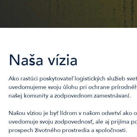
Naša vízia
Ako rastúci poskytovateľ logistických služieb sve
uvedomujeme svoju úlohu pri ochrane prírodnéh
našej komunity a zodpovednom zamestnávaní.
Našou víziou je byť lídrom v našom odvetví ako or
uvedomuje svoju zodpovednosť, ale aj prijíma po
prospech životného prostredia a spoločnosti.