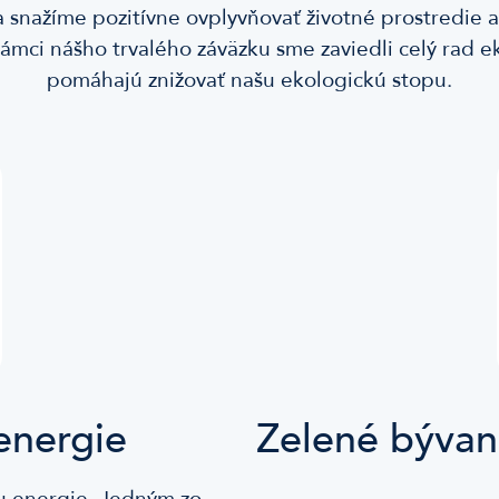
sa snažíme pozitívne ovplyvňovať životné prostredie 
ámci nášho trvalého záväzku sme zaviedli celý rad ek
pomáhajú znižovať našu ekologickú stopu.
energie
Zelené bývan
u energie. Jedným zo