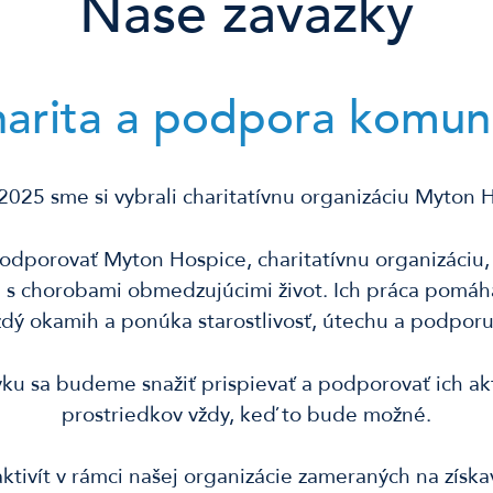
Naše záväzky
arita a podpora komun
2025 sme si vybrali charitatívnu organizáciu Myton 
dporovať Myton Hospice, charitatívnu organizáciu,
ám s chorobami obmedzujúcimi život. Ich práca pomá
aždý okamih a ponúka starostlivosť, útechu a podporu 
 sa budeme snažiť prispievať a podporovať ich akti
prostriedkov vždy, keď to bude možné.
ktivít v rámci našej organizácie zameraných na získ