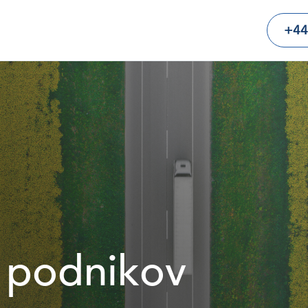
+44
 podnikov