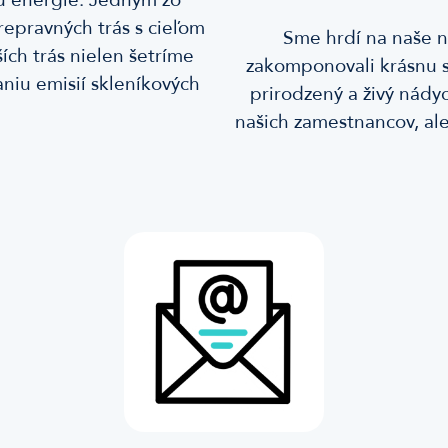
repravných trás s cieľom
Sme hrdí na naše n
ích trás nielen šetríme
zakomponovali krásnu 
aniu emisií skleníkových
prirodzený a živý nádyc
našich zamestnancov, al