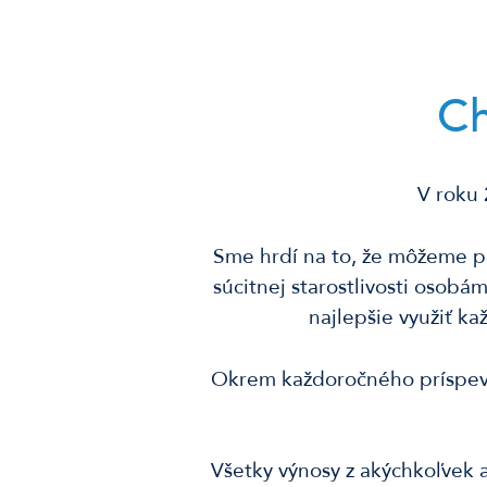
Ch
V roku 
Sme hrdí na to, že môžeme po
súcitnej starostlivosti osob
najlepšie využiť k
Okrem každoročného príspevku
Všetky výnosy z akýchkoľvek a