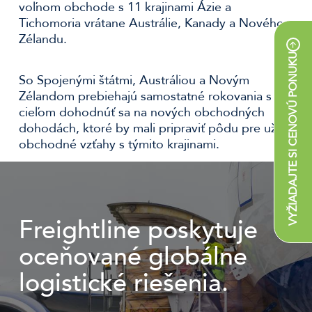
voľnom obchode s 11 krajinami Ázie a
Tichomoria vrátane Austrálie, Kanady a Nového
Zélandu.
VYŽIADAJTE SI CENOVÚ PONUKU
So Spojenými štátmi, Austráliou a Novým
Zélandom prebiehajú samostatné rokovania s
cieľom dohodnúť sa na nových obchodných
dohodách, ktoré by mali pripraviť pôdu pre užšie
obchodné vzťahy s týmito krajinami.
Freightline poskytuje
oceňované globálne
logistické riešenia.