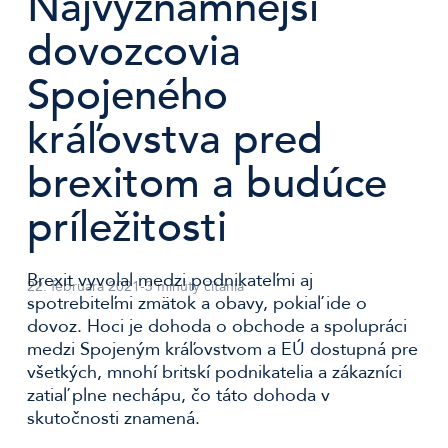
Najvýznamnejší
dovozcovia
Spojeného
kráľovstva pred
brexitom a budúce
príležitosti
Brexit vyvolal medzi podnikateľmi aj
22. februára 2021
-
3 minúty čítania
spotrebiteľmi zmätok a obavy, pokiaľ ide o
dovoz. Hoci je dohoda o obchode a spolupráci
medzi Spojeným kráľovstvom a EÚ dostupná pre
všetkých, mnohí britskí podnikatelia a zákazníci
zatiaľ plne nechápu, čo táto dohoda v
skutočnosti znamená.