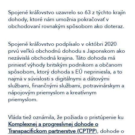
Spojené kráľovstvo uzavrelo so 63 z týchto krajín
dohody, ktoré nám umožnia pokračovať v
obchodovaní rovnakým spôsobom ako doteraz.
Spojené kráľovstvo podpísalo v októbri 2020
prvú veľkú obchodnú dohodu s Japonskom ako
nezávislá obchodná krajina. Táto dohoda má
priniesť výhody britským podnikom a občanom
spôsobom, ktorý dohoda s EÚ nepriniesla, a to
najmä v súvislosti s digitálnymi a dátovými
službami, finančnými službami, potravinárskym a
nápojovým priemyslom a kreatívnym
priemyslom.
Vláda tiež oznámila, že požiada o pristúpenie ku
Komplexnej a progresívnej dohode o
Transpacifickom partnerstve (CPTPP
), dohode o