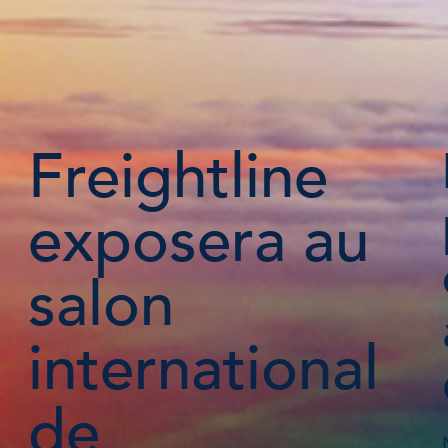
Freightline
exposera au
salon
international
de