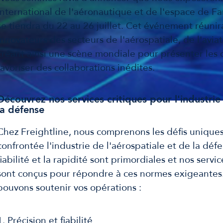
international de l'aéronautique et de l'espace de 
se tiendra du 22 au 26 juillet. Cet événement réunir
innovateurs des secteurs de l'aérospatiale, de l'avia
créant ainsi une scène mondiale pour présenter les 
favoriser des collaborations inédites.
Découvrez nos services critiques pour l'industrie
la défense
Chez Freightline, nous comprenons les défis unique
confrontée l'industrie de l'aérospatiale et de la défe
fiabilité et la rapidité sont primordiales et nos servic
sont conçus pour répondre à ces normes exigeantes
pouvons soutenir vos opérations :
1. Précision et fiabilité