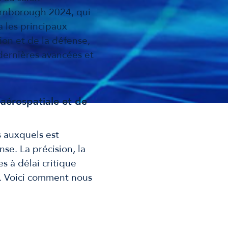
Farnborough 2024, qui
a les principaux
tion et de la défense,
dernières avancées et
 aérospatiale et de
s auxquels est
nse. La précision, la
es à délai critique
. Voici comment nous