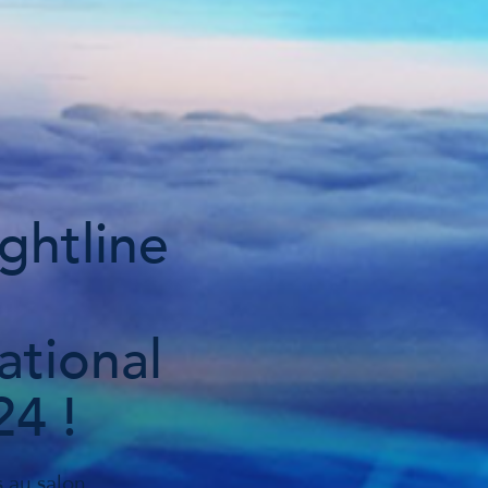
ghtline
ational
4 !
 au salon