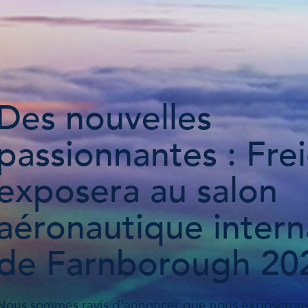
Des nouvelles
passionnantes : Frei
exposera au salon
aéronautique intern
de Farnborough 202
Nous sommes ravis d'annoncer que nous exposerons