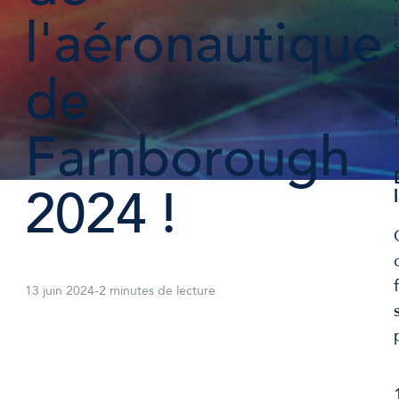
l'aéronautique
de
Farnborough
2024 !
13 juin 2024
-
2 minutes de lecture