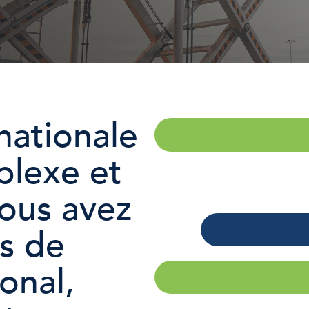
rnationale
plexe et
vous avez
ns de
onal,