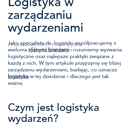
Logistyka w
zarządzaniu
wydarzeniami
Jako specjalista ds. logistyki współpracujemy z
28 października 2020 r.
-
5 minut czytania
wieloma
różnymi branżami
i rozumiemy wyzwania
logistyczne oraz najlepsze praktyki związane z
każdą z nich. W tym artykule przyjrzymy się bliżej
zarządzaniu wydarzeniami, badając, co oznacza
logistyka
w tej dziedzinie i dlaczego jest tak
ważna.
Czym jest logistyka
wydarzeń?