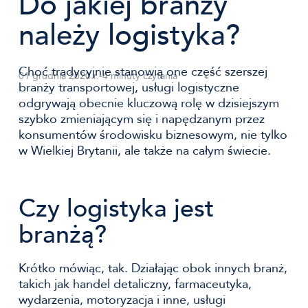
Do jakiej branży
należy logistyka?
Choć tradycyjnie stanowią one część szerszej
01 grudnia 2020 r.
-
4 minuty czytania
branży transportowej, usługi logistyczne
odgrywają obecnie kluczową rolę w dzisiejszym
szybko zmieniającym się i napędzanym przez
konsumentów środowisku biznesowym, nie tylko
w Wielkiej Brytanii, ale także na całym świecie.
Czy logistyka jest
branżą?
Krótko mówiąc, tak. Działając obok innych branż,
takich jak handel detaliczny, farmaceutyka,
wydarzenia, motoryzacja i inne, usługi