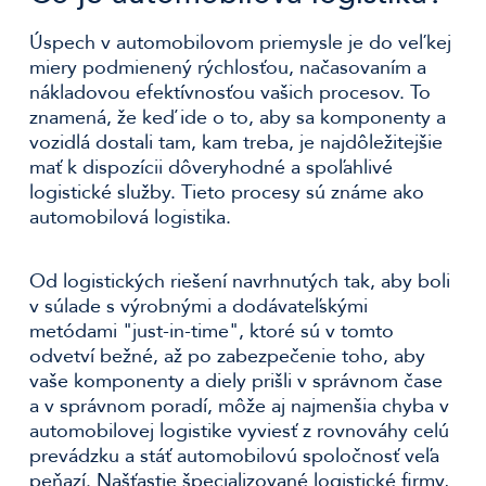
Úspech v automobilovom priemysle je do veľkej
miery podmienený rýchlosťou, načasovaním a
nákladovou efektívnosťou vašich procesov. To
znamená, že keď ide o to, aby sa komponenty a
vozidlá dostali tam, kam treba, je najdôležitejšie
mať k dispozícii dôveryhodné a spoľahlivé
logistické služby. Tieto procesy sú známe ako
automobilová logistika.
Od logistických riešení navrhnutých tak, aby boli
v súlade s výrobnými a dodávateľskými
metódami "just-in-time", ktoré sú v tomto
odvetví bežné, až po zabezpečenie toho, aby
vaše komponenty a diely prišli v správnom čase
a v správnom poradí, môže aj najmenšia chyba v
automobilovej logistike vyviesť z rovnováhy celú
prevádzku a stáť automobilovú spoločnosť veľa
peňazí. Našťastie špecializované logistické firmy,