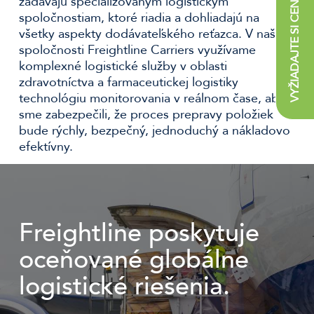
VYŽIADAJTE SI CENOVÚ PONUKU
zadávajú špecializovaným logistickým
spoločnostiam, ktoré riadia a dohliadajú na
všetky aspekty dodávateľského reťazca. V našej
spoločnosti Freightline Carriers využívame
komplexné logistické služby v oblasti
zdravotníctva a farmaceutickej logistiky
technológiu monitorovania v reálnom čase, aby
sme zabezpečili, že proces prepravy položiek
bude rýchly, bezpečný, jednoduchý a nákladovo
efektívny.
Freightline poskytuje
oceňované globálne
logistické riešenia.