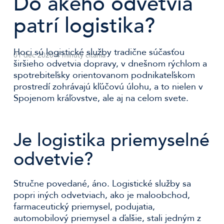
Do akého odvetvia
patrí logistika?
Hoci sú logistické služby tradične súčasťou
01 dec 2020
-
4 minúty čítania
širšieho odvetvia dopravy, v dnešnom rýchlom a
spotrebiteľsky orientovanom podnikateľskom
prostredí zohrávajú kľúčovú úlohu, a to nielen v
Spojenom kráľovstve, ale aj na celom svete.
Je logistika priemyselné
odvetvie?
Stručne povedané, áno. Logistické služby sa
popri iných odvetviach, ako je maloobchod,
farmaceutický priemysel, podujatia,
automobilový priemysel a ďalšie, stali jedným z