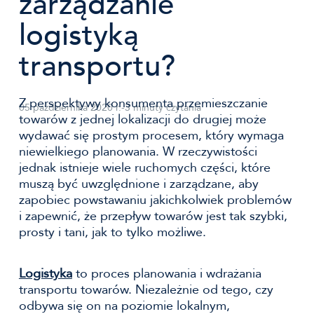
zarządzanie
logistyką
transportu?
Z perspektywy konsumenta przemieszczanie
05 października 2020 r.
-
3 minuty czytania
towarów z jednej lokalizacji do drugiej może
wydawać się prostym procesem, który wymaga
niewielkiego planowania. W rzeczywistości
jednak istnieje wiele ruchomych części, które
muszą być uwzględnione i zarządzane, aby
zapobiec powstawaniu jakichkolwiek problemów
i zapewnić, że przepływ towarów jest tak szybki,
prosty i tani, jak to tylko możliwe.
Logistyka
to proces planowania i wdrażania
transportu towarów. Niezależnie od tego, czy
odbywa się on na poziomie lokalnym,