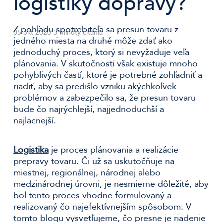
logistiky dopravy?
Z pohľadu spotrebiteľa sa presun tovaru z
05 okt 2020
-
3 minúty čítania
jedného miesta na druhé môže zdať ako
jednoduchý proces, ktorý si nevyžaduje veľa
plánovania. V skutočnosti však existuje mnoho
pohyblivých častí, ktoré je potrebné zohľadniť a
riadiť, aby sa predišlo vzniku akýchkoľvek
problémov a zabezpečilo sa, že presun tovaru
bude čo najrýchlejší, najjednoduchší a
najlacnejší.
Logistika
je proces plánovania a realizácie
prepravy tovaru. Či už sa uskutočňuje na
miestnej, regionálnej, národnej alebo
medzinárodnej úrovni, je nesmierne dôležité, aby
bol tento proces vhodne formulovaný a
realizovaný čo najefektívnejším spôsobom. V
tomto blogu vysvetľujeme, čo presne je riadenie