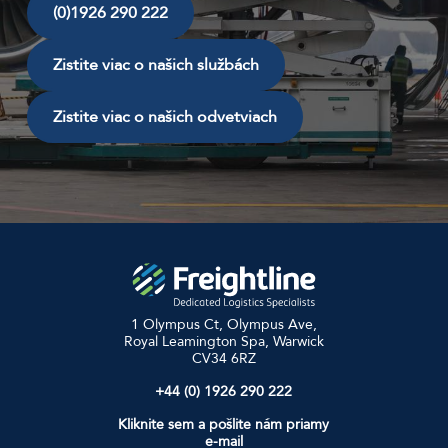
(0)1926 290 222
Zistite viac o našich službách
Zistite viac o našich odvetviach
1 Olympus Ct, Olympus Ave,
Royal Leamington Spa, Warwick
CV34 6RZ
+44 (0) 1926 290 222
Kliknite sem a pošlite nám priamy
e-mail