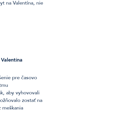
t na Valentína, nie
 Valentína
ešenie pre časovo
ytmu
ak, aby vyhovovali
ožňovalo zostať na
ez meškania