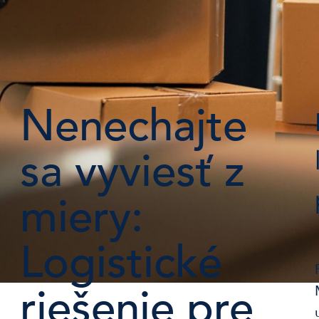
Nenechajte
sa vyviesť z
miery:
Logistické
riešenie pre