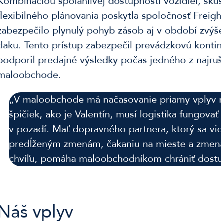
Kombináciou spoľahlivej dostupnosti vozidiel, sk
flexibilného plánovania poskytla spoločnosť Freight
zabezpečilo plynulý pohyb zásob aj v období zvý
tlaku. Tento prístup zabezpečil prevádzkovú konti
podporil predajné výsledky počas jedného z najru
maloobchode.
„V maloobchode má načasovanie priamy vplyv n
špičiek, ako je Valentín, musí logistika fungovať
v pozadí. Mať dopravného partnera, ktorý sa vi
predĺženým zmenám, čakaniu na mieste a zme
chvíľu, pomáha maloobchodníkom chrániť dostu
Náš vplyv