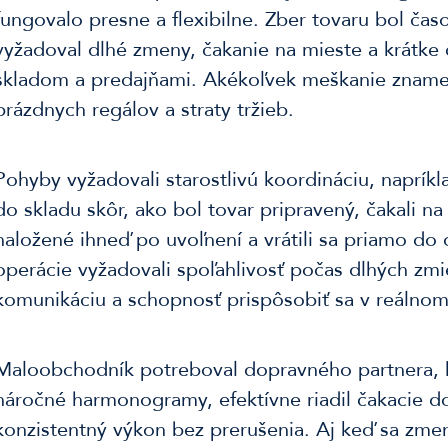
fungovalo presne a flexibilne. Zber tovaru bol čas
vyžadoval dlhé zmeny, čakanie na mieste a krátke
skladom a predajňami. Akékoľvek meškanie znamen
prázdnych regálov a straty tržieb.
Pohyby vyžadovali starostlivú koordináciu, napríkla
do skladu skôr, ako bol tovar pripravený, čakali na
naložené ihneď po uvoľnení a vrátili sa priamo do
operácie vyžadovali spoľahlivosť počas dlhých zmi
komunikáciu a schopnosť prispôsobiť sa v reálnom
Maloobchodník potreboval dopravného partnera, k
náročné harmonogramy, efektívne riadil čakacie d
konzistentný výkon bez prerušenia. Aj keď sa zme