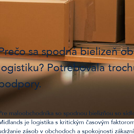
Prečo sa spodná bielizeň obr
logistiku? Potrebovala troch
podpory.
Pre maloobchodníka so spodnou bielizňou so sídl
Midlands je logistika s kritickým časovým faktor
udržanie zásob v obchodoch a spokojnosti zákazník