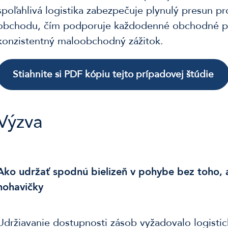
spoľahlivá logistika zabezpečuje plynulý presun p
obchodu, čím podporuje každodenné obchodné po
konzistentný maloobchodný zážitok.
Stiahnite si PDF kópiu tejto prípadovej štúdie
Výzva
Ako udržať spodnú bielizeň v pohybe bez toho, 
nohavičky
Udržiavanie dostupnosti zásob vyžadovalo logistic