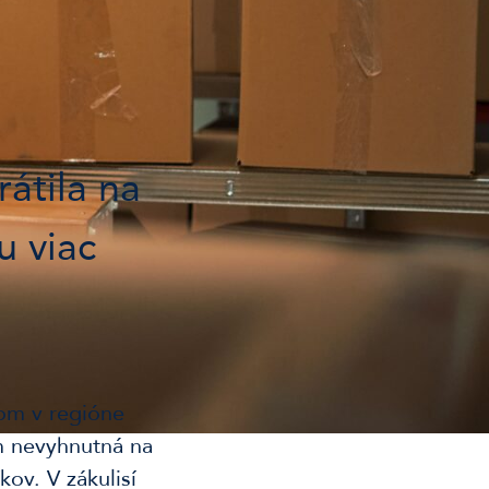
átila na
u viac
om v regióne
om nevyhnutná na
ov. V zákulisí