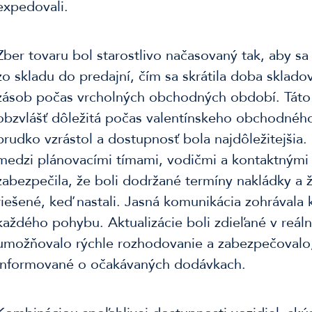
expedovali.
Zber tovaru bol starostlivo načasovaný tak, aby sa
zo skladu do predajní, čím sa skrátila doba sklado
zásob počas vrcholných obchodných období. Táto 
obzvlášť dôležitá počas valentínskeho obchodnéh
prudko vzrástol a dostupnosť bola najdôležitejšia.
medzi plánovacími tímami, vodičmi a kontaktnými
zabezpečila, že boli dodržané termíny nakládky a 
riešené, keď nastali. Jasná komunikácia zohrávala
každého pohybu. Aktualizácie boli zdieľané v reál
umožňovalo rýchle rozhodovanie a zabezpečovalo,
informované o očakávaných dodávkach.