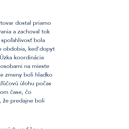
 tovar dostal priamo
vania a zachoval tok
spoľahlivosť bola
o obdobia, keď dopyt
 Úzka koordinácia
 osobami na mieste
že zmeny boli hladko
 kľúčovú úlohu počas
nom čase, čo
 že predajne boli