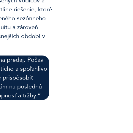
úsených vodičov a
line riešenie, ktoré
šeného sezónneho
nuitu a zároveň
šnejších období v
a predaj. Počas
 ticho a spoľahlivo
e prispôsobiť
nám na poslednú
pnosť a tržby.“