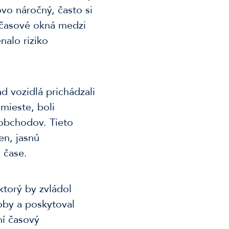
ovo náročný, často si
 časové okná medzi
alo riziko
d vozidlá prichádzali
 mieste, boli
 obchodov. Tieto
en, jasnú
 čase.
torý by zvládol
oby a poskytoval
ní časový