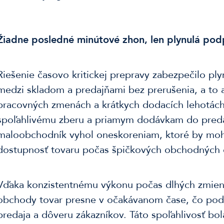
Žiadne posledné minútové zhon, len plynulá po
Riešenie časovo kritickej prepravy zabezpečilo pl
medzi skladom a predajňami bez prerušenia, a to a
pracovných zmenách a krátkych dodacích lehotác
spoľahlivému zberu a priamym dodávkam do preda
maloobchodník vyhol oneskoreniam, ktoré by mohl
dostupnosť tovaru počas špičkových obchodných
Vďaka konzistentnému výkonu počas dlhých zmien v 
obchody tovar presne v očakávanom čase, čo pod
predaja a dôveru zákazníkov. Táto spoľahlivosť bo