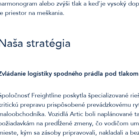
harmonogram alebo zvýši tlak a keď je vysoký dopy
je priestor na meškania.
Naša stratégia
Zvládanie logistiky spodného prádla pod tlakom
Spoločnosť Freightline poskytla špecializované ri
kritickú prepravu prispôsobené prevádzkovému r
maloobchodníka. Vozidlá Artic boli naplánované t
požiadavkám na predĺžené zmeny, čo vodičom um
mieste, kým sa zásoby pripravovali, nakladali a b