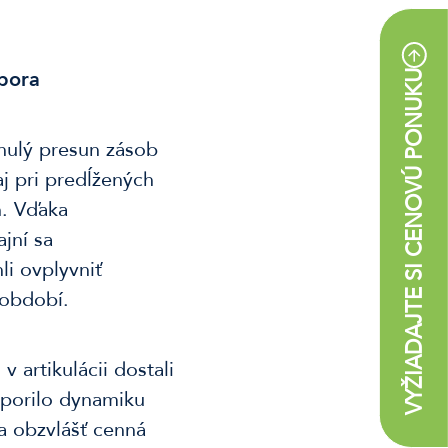
dpora
VYŽIADAJTE SI CENOVÚ PONUKU
ynulý presun zásob
j pri predĺžených
h. Vďaka
jní sa
i ovplyvniť
 období.
artikulácii dostali
porilo dynamiku
la obzvlášť cenná