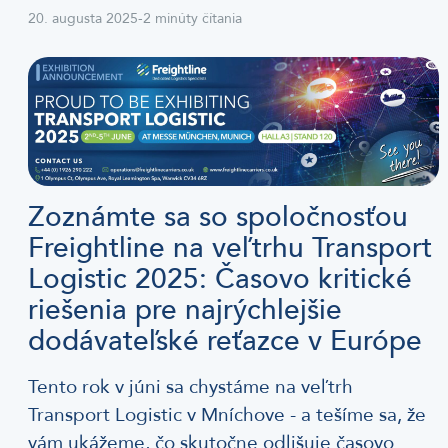
20. augusta 2025
-
2 minúty čítania
Zoznámte sa so spoločnosťou
Freightline na veľtrhu Transport
Logistic 2025: Časovo kritické
riešenia pre najrýchlejšie
dodávateľské reťazce v Európe
Tento rok v júni sa chystáme na veľtrh
Transport Logistic v Mníchove - a tešíme sa, že
vám ukážeme, čo skutočne odlišuje časovo