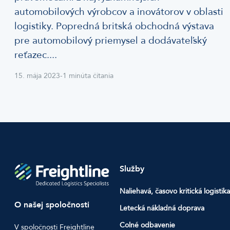
automobilových výrobcov a inovátorov v oblasti
logistiky. Popredná britská obchodná výstava
pre automobilový priemysel a dodávateľský
reťazec....
15. mája 2023
-
1 minúta čítania
Služby
Naliehavá, časovo kritická logistika
O našej spoločnosti
Letecká nákladná doprava
Colné odbavenie
V spoločnosti Freightline