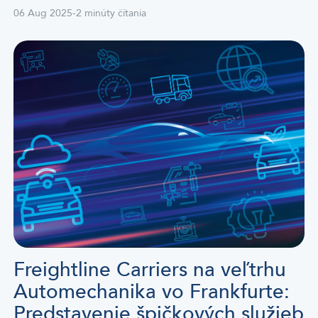
06 Aug 2025
-
2 minúty čítania
Freightline Carriers na veľtrhu
Automechanika vo Frankfurte:
Predstavenie špičkových služieb