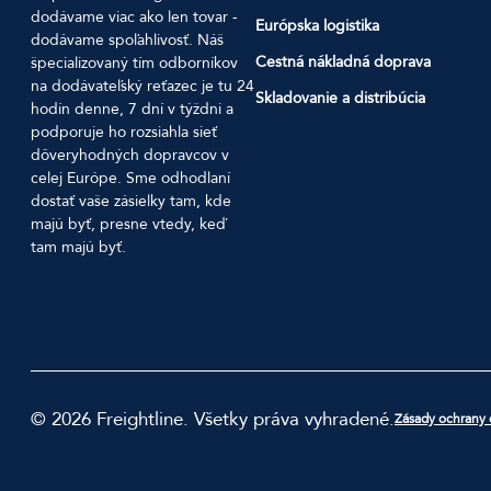
dodávame viac ako len tovar -
Európska logistika
dodávame spoľahlivosť. Náš
Cestná nákladná doprava
špecializovaný tím odborníkov
na dodávateľský reťazec je tu 24
Skladovanie a distribúcia
hodín denne, 7 dní v týždni a
podporuje ho rozsiahla sieť
dôveryhodných dopravcov v
celej Európe. Sme odhodlaní
dostať vaše zásielky tam, kde
majú byť, presne vtedy, keď
tam majú byť.
© 2026 Freightline. Všetky práva vyhradené.
Zásady ochrany