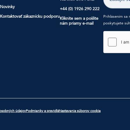
Novinky
+44 (0) 1926 290 222
Kontaktovať zákaznícku podporu
Prihlásením sa 
Kliknite sem a pošlite
nám priamy e-mail
poskytujete súh
 osobných údajov
Podmienky a pravidlá
Nastavenia súborov cookie