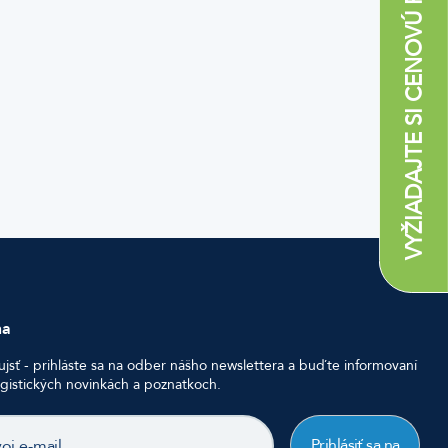
VYŽIADAJTE SI CENOVÚ PONUKU
na
ujsť - prihláste sa na odber nášho newslettera a buďte informovaní
ogistických novinkách a poznatkoch.