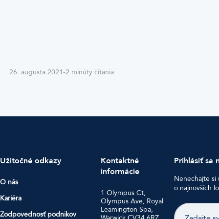
26. augusta 2021
-
2 minúty čítania
Užitočné odkazy
Kontaktné
Prihlásiť sa 
informácie
Nenechajte si 
O nás
o najnovších l
1 Olympus Ct,
Kariéra
Olympus Ave, Royal
E-
Leamington Spa,
Zodpovednosť podnikov
Warwick CV34 6RZ
mail