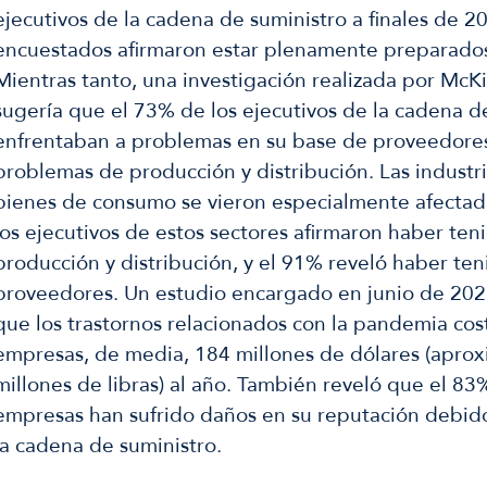
ejecutivos de la cadena de suministro a finales de 20
encuestados afirmaron estar plenamente preparados
Mientras tanto, una investigación realizada por McK
sugería que el 73% de los ejecutivos de la cadena d
enfrentaban a problemas en su base de proveedores
problemas de producción y distribución. Las industri
bienes de consumo se vieron especialmente afectad
los ejecutivos de estos sectores afirmaron haber te
producción y distribución, y el 91% reveló haber te
proveedores. Un estudio encargado en junio de 2021
que los trastornos relacionados con la pandemia cos
empresas, de media, 184 millones de dólares (apr
millones de libras) al año. También reveló que el 83
empresas han sufrido daños en su reputación debido
la cadena de suministro.