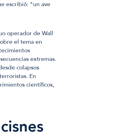
ue escribió: "un ave
guo operador de Wall
sobre el tema en
ntecimientos
nsecuencias extremas.
 desde colapsos
terroristas. En
imientos científicos,
cisnes