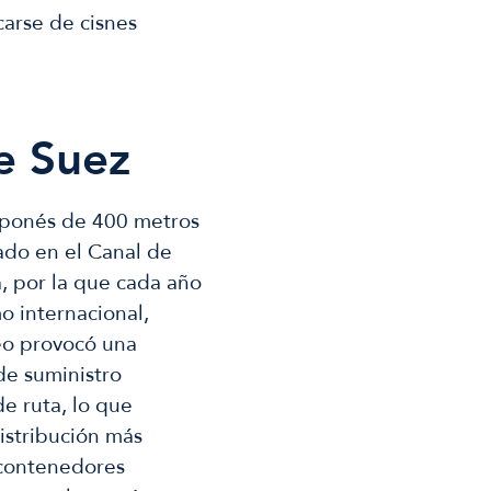
carse de cisnes
e Suez
aponés de 400 metros
ado en el Canal de
a, por la que cada año
 internacional,
eo provocó una
de suministro
e ruta, lo que
istribución más
e contenedores