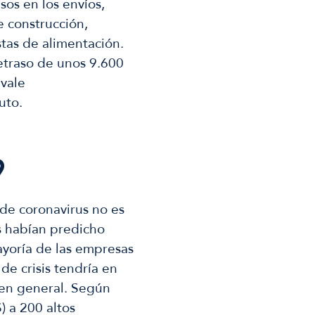
sos en los envíos,
 construcción,
stas de alimentación.
retraso de unos 9.600
ivale
nuto.
9
de coronavirus no es
s habían predicho
yoría de las empresas
de crisis tendría en
 en general. Según
) a 200 altos