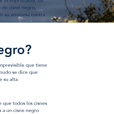
ar lo improbable. En
 de cisne negro,
er su empresa contra
egro?
mprevisible que tiene
enudo se dice que
e su alta
de que todos los cisnes
 a un cisne negro