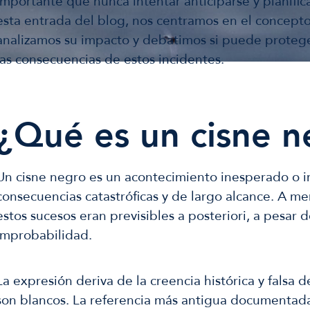
importante que nunca intentar anticiparse y planific
esta entrada del blog, nos centramos en el concepto
analizamos su impacto y debatimos si puede proteg
las consecuencias de estos incidentes.
¿Qué es un cisne n
Un cisne negro es un acontecimiento inesperado o i
consecuencias catastróficas y de largo alcance. A m
estos sucesos eran previsibles a posteriori, a pesar d
improbabilidad.
La expresión deriva de la creencia histórica y falsa 
son blancos. La referencia más antigua documentada