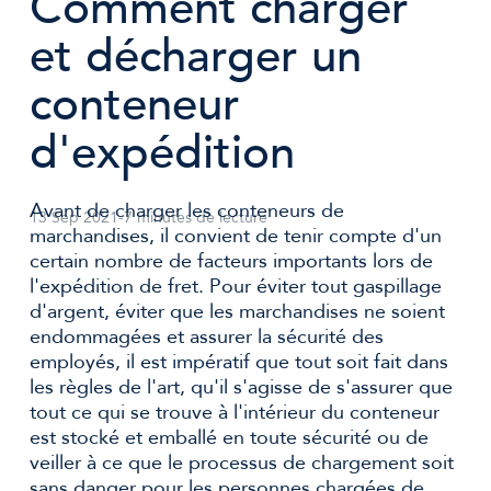
Comment charger
et décharger un
conteneur
d'expédition
Avant de charger les conteneurs de
13 Sep 2021
-
7 minutes de lecture
marchandises, il convient de tenir compte d'un
certain nombre de facteurs importants lors de
l'expédition de fret. Pour éviter tout gaspillage
d'argent, éviter que les marchandises ne soient
endommagées et assurer la sécurité des
employés, il est impératif que tout soit fait dans
les règles de l'art, qu'il s'agisse de s'assurer que
tout ce qui se trouve à l'intérieur du conteneur
est stocké et emballé en toute sécurité ou de
veiller à ce que le processus de chargement soit
sans danger pour les personnes chargées de